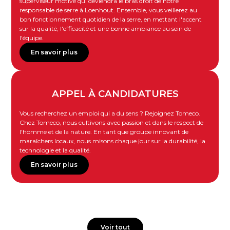
superviseur motivé qui deviendra le bras droit de notre
responsable de serre à Loenhout. Ensemble, vous veillerez au
bon fonctionnement quotidien de la serre, en mettant l'accent
sur la qualité, l'efficacité et une bonne ambiance au sein de
l'équipe.
En savoir plus
APPEL À CANDIDATURES
Vous recherchez un emploi qui a du sens ? Rejoignez Tomeco.
Chez Tomeco, nous cultivons avec passion et dans le respect de
l'homme et de la nature. En tant que groupe innovant de
maraîchers locaux, nous misons chaque jour sur la durabilité, la
technologie et la qualité.
En savoir plus
Voir tout