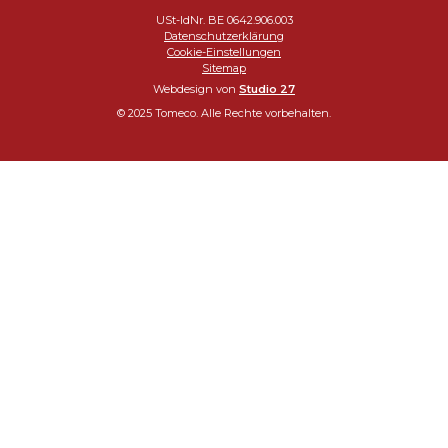
USt-IdNr. BE 0642.906.003
Datenschutzerklärung
Cookie-Einstellungen
Sitemap
Webdesign von
Studio 27
© 2025 Tomeco. Alle Rechte vorbehalten.