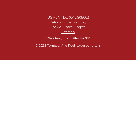
USt-IdNr. BE 0642.906.003
Datenschutzerklärung
Cookie-Einstellungen
Sitemap
Webdesign von
Studio 27
© 2025 Tomeco. Alle Rechte vorbehalten.