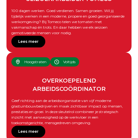
100 dagen werken. Goed verdienen. Samen groeien. Wil jij
tijdelijk werken in een moderne, propere en goed georganiseerde
werkomgeving? Bij Tomeco telen we tomaten met
vakmanschap én trots. En daar hebben we elk seizoen
gemotiveerde mensen voor nodig.
Lees meer
Hoogstraten
Voltijds
OVERKOEPELEND
ARBEIDSCOÖRDINATOR
Geef richting aan de arbeidsorganisatie van vijf moderne
glastuinbouwbedrijven en maak zichtbaar impact op mensen,
prestaties en groei. In deze sleutelrol combineer je strategisch
inzicht met aanwezigheid op de werkvloer in een
toekomstgerichte, mensgedreven omgeving.
Lees meer