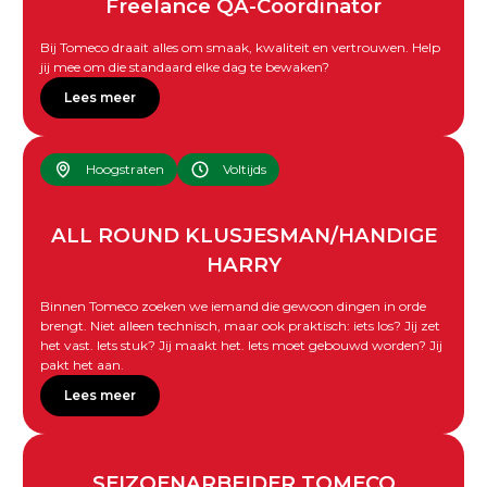
Freelance QA-Coördinator
Bij Tomeco draait alles om smaak, kwaliteit en vertrouwen. Help
jij mee om die standaard elke dag te bewaken?
Lees meer
Hoogstraten
Voltijds
ALL ROUND KLUSJESMAN/HANDIGE
HARRY
Binnen Tomeco zoeken we iemand die gewoon dingen in orde
brengt. Niet alleen technisch, maar ook praktisch: iets los? Jij zet
het vast. Iets stuk? Jij maakt het. Iets moet gebouwd worden? Jij
pakt het aan.
Lees meer
SEIZOENARBEIDER TOMECO