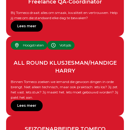
Freelance QA-Coördinator
Bij Tomeco draait alles om smaak, kwaliteit en vertrouwen. Help
jij mee om die standaard elke dag te bewaken?
Lees meer
Hoogstraten
Voltijds
ALL ROUND KLUSJESMAN/HANDIGE
HARRY
Binnen Tomeco zoeken we iemand die gewoon dingen in orde
brengt. Niet alleen technisch, maar ook praktisch: iets los? Jij zet
het vast. Iets stuk? Jij maakt het. Iets moet gebouwd worden? Jij
pakt het aan.
Lees meer
SEIZOENARBEIDER TOMECO