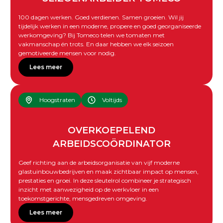
100 dagen werken. Goed verdienen. Samen groeien. Wil jij
tijdelijk werken in een moderne, propere en goed georganiseerde
werkomgeving? Bij Tomeco telen we tomaten met
vakmanschap én trots. En daar hebben we elk seizoen
gemotiveerde mensen voor nodig.
Lees meer
Hoogstraten
Voltijds
OVERKOEPELEND
ARBEIDSCOÖRDINATOR
Geef richting aan de arbeidsorganisatie van vijf moderne
glastuinbouwbedrijven en maak zichtbaar impact op mensen,
prestaties en groei. In deze sleutelrol combineer je strategisch
inzicht met aanwezigheid op de werkvloer in een
toekomstgerichte, mensgedreven omgeving.
Lees meer